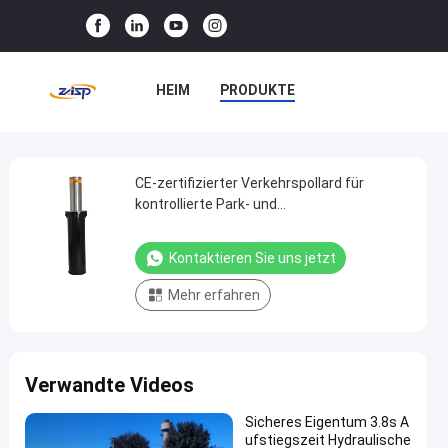
HEIM
PRODUKTE
VR-SHOW
ÜBER UNS
WERKSBESICHTIGUNG
CE-zertifizierter Verkehrspollard für
CE-
kontrollierte Park- und
zertifizierter
Fahrbahnsicherheitsmaßnahmen
QUALITÄTSKONTROLLE
Verkehrspollard
Kontaktieren Sie uns jetzt
KONTAKT MIT UNS
für
Mehr erfahren
kontrollierte
NEUIGKEITEN
Park-
und
RECHTSSACHEN
Verwandte Videos
Fahrbahnsicherheitsmaßnahmen
Kontaktieren
Sicheres Eigentum 3.8s A
Automatische
2025-
16
ufstiegszeit Hydraulische
Sie uns jetzt