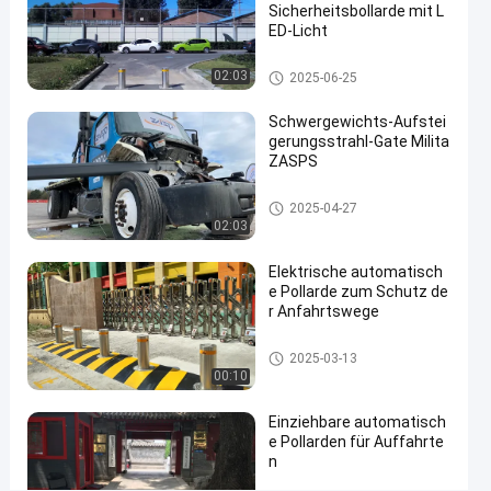
Sicherheitsbollarde mit L
Schiffspoller
03-17
Ansichten
Teilen
ED-Licht
#
Automatische Schiffspoller
02:03
2025-06-25
hydraulic
security
Schwergewichts-Aufstei
gerungsstrahl-Gate Milita
bollards
#
ZASPS
remote
Aufsteigender Strahl-Tor
2025-04-27
control
02:03
bollards
#
Elektrische automatisch
retractable
e Pollarde zum Schutz de
driveway
r Anfahrtswege
bollards
Automatische Schiffspoller
2025-03-13
00:10
B
Einziehbare automatisch
e
e Pollarden für Auffahrte
s
n
Nachrichten
Hinterlassen
c
des
Sie eine