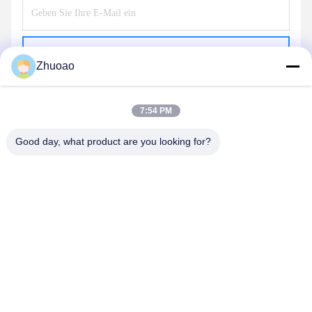
Schicken
Zhuoao
7:54 PM
Good day, what product are you looking for?
BEIJING ZHUOAOSHIPENG TECHNOLOGY
CO., LTD.
service@cnzasp.com
86-138-10893981
Raum 2005, Etage 20, Gebäude A, Shagnlian Building, Nr. 4,
Fufeng Road, Peking, China