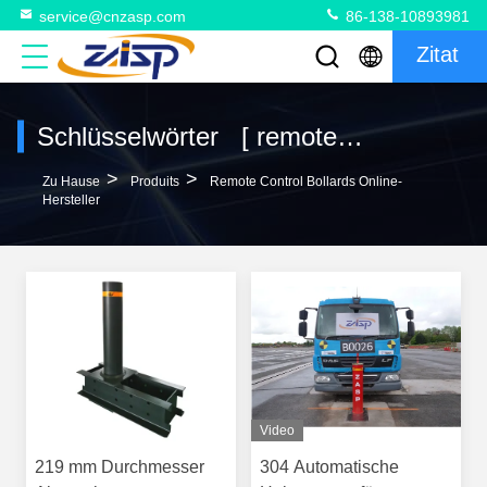
service@cnzasp.com
86-138-10893981
Zitat
Schlüsselwörter [ remote control bollards ] Übereinstimmung 103 produits
>
>
Zu Hause
Produits
Remote Control Bollards Online-
Hersteller
Video
219 mm Durchmesser
304 Automatische