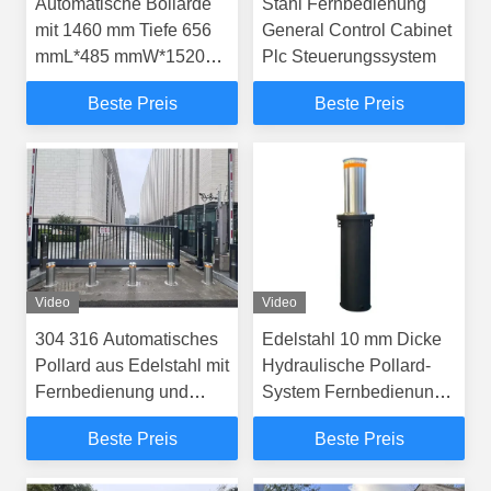
Automatische Bollarde
Stahl Fernbedienung
mit 1460 mm Tiefe 656
General Control Cabinet
mmL*485 mmW*1520
Plc Steuerungssystem
mmH Abmessungen und
Beste Preis
Beste Preis
Betriebstemperatur
-40°C~+70°C
Video
Video
304 316 Automatisches
Edelstahl 10 mm Dicke
Pollard aus Edelstahl mit
Hydraulische Pollard-
Fernbedienung und
System Fernbedienung
IP68-Klassifizierung für
Anfahrtspollard
Beste Preis
Beste Preis
Fahrzeugstopper