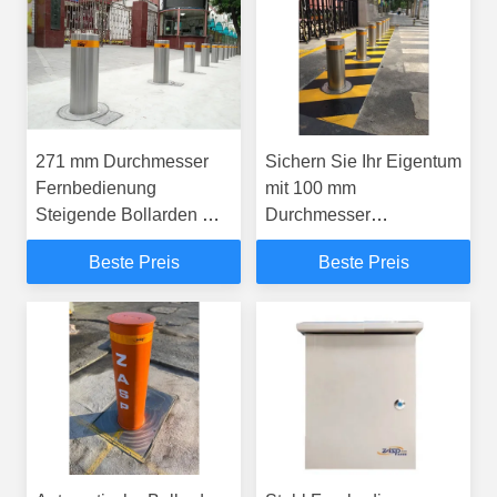
Fahrzeugzugangskontrolle
271 mm Durchmesser
Sichern Sie Ihr Eigentum
Fernbedienung
mit 100 mm
Steigende Bollarden mit
Durchmesser
hydraulischer
Fernbedienung
Beste Preis
Beste Preis
Bedienung und 3-6
steigenden Bollarden
Sekunden
und langlebige 10 ± 1
Steiggeschwindigkeit
mm Zylinderdicke