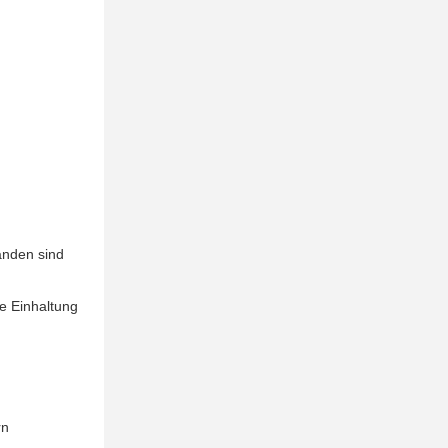
anden sind
e Einhaltung
rn