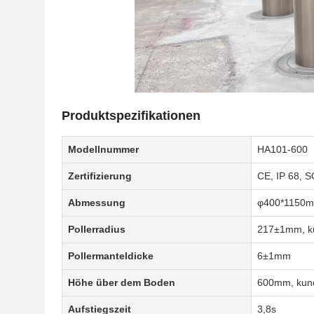
Produktspezifikationen
Modellnummer
HA101-600
Zertifizierung
CE, IP 68, 
Abmessung
φ400*1150
Pollerradius
217±1mm, ku
Pollermanteldicke
6±1mm
Höhe über dem Boden
600mm, kund
Aufstiegszeit
3,8s