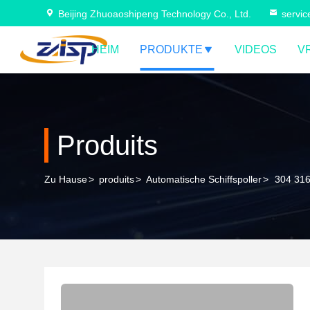
Beijing Zhuoaoshipeng Technology Co., Ltd.
servi
HEIM
PRODUKTE
VIDEOS
V
Produits
Zu Hause
>
produits
>
Automatische Schiffspoller
>
304 316