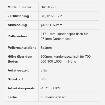
Modellnummer
HA101-600
Zertifizierung
CE, IP 68, SGS
Abmessung
φ400*1150mm
217±1mm, kundenspezifisch für
Pollerradius
271mm Durchmesser
Pollermanteldicke
6±1mm
Höhe über dem
600mm, kundenspezifisch für 700-
Boden
800-900-1000mm Höhe
Aufstiegszeit
3,8s
Schutzart
IP68
Arbeitstemperatur
-40℃ ~ +70℃
Farbe
Kundenspezifisch