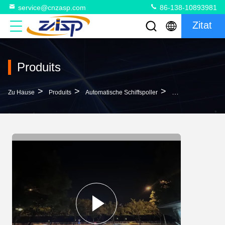
service@cnzasp.com
86-138-10893981
Zitat
Produits
>
>
>
Zu Hause
Produits
Automatische Schiffspoller
304 316 Edelstahl 