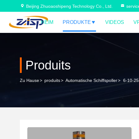
Beijing Zhuoaoshipeng Technology Co., Ltd.
servi
HEIM
PRODUKTE
VIDEOS
V
Produits
Zu Hause
>
produits
>
Automatische Schiffspoller
>
6-10-25