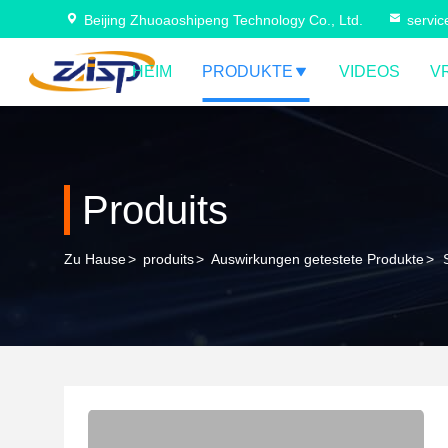
Beijing Zhuoaoshipeng Technology Co., Ltd.
servi
HEIM
PRODUKTE
VIDEOS
V
Produits
Zu Hause
>
produits
>
Auswirkungen getestete Produkte
>