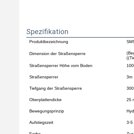
Spezifikation
Produktbezeichnung
SM5
(Be
Dimension der Straßensperre
((Ti
Straßensperrer Höhe vom Boden
10
Straßensperrer
3m 
Tiefgang der Straßensperre
30
Oberplattendicke
25 
Bewegungsprinzip
Hyd
Aufstiegszeit
3-5
Farbe
Zus