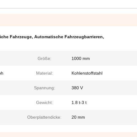
liche Fahrzeuge
,
Automatische Fahrzeugbarrieren
,
Größe:
1000 mm
ph
Material:
Kohlenstoffstahl
Spannung:
380 V
Gewicht:
1.8 t-3 t
Oberplattendicke:
20 mm