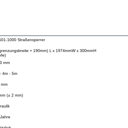
01-1000 Straßensperrer
grenzungsbreite + 190mm) L x 1974mmW x 300mmH
efe)
00 mm
- 4m - 5m
0 mm
mm (± 2 mm)
raulik
 Jahre
ätzlich