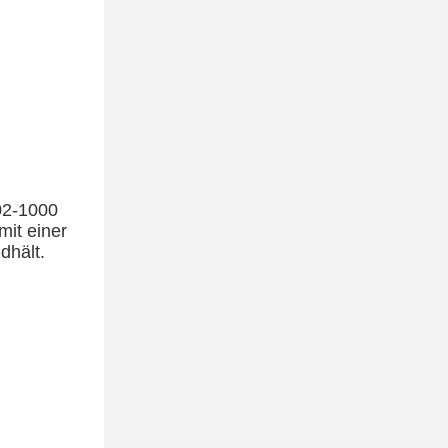
02-1000
it einer
dhält.