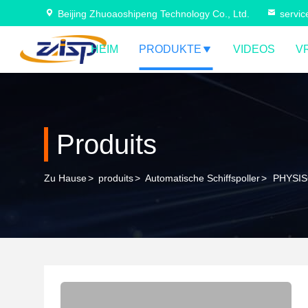
Beijing Zhuoaoshipeng Technology Co., Ltd.
servi
HEIM
PRODUKTE
VIDEOS
V
Produits
Zu Hause
>
produits
>
Automatische Schiffspoller
>
PHYSIS