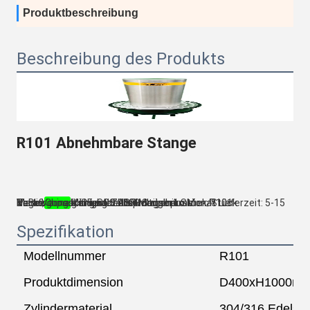
Produktbeschreibung
Beschreibung des Produkts
R101 Abnehmbare Stange
Markenbezeichnung: ZASP Modellnummer: R101 Zertifizierung: CE, SGS Ursprungsort: HeBei,
Mindestbestellmenge: 1 Stück/Stück Versorgungsfähigkeit: 2000 Stück pro Monat Lieferzeit: 5-15 Tage Verpackungsdetails: Holzgehäuse
China
Spezifikation
Modellnummer
R101
Produktdimension
D400xH1000m
Zylindermaterial
304/316 Edelstahl