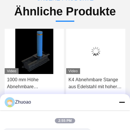
Ähnliche Produkte
Video
Video
1000 mm Höhe
K4 Abnehmbare Stange
Abnehmbare
aus Edelstahl mit hoher
Sicherheitsbollarden
Sichtbarkeit mit IWA14-1-
Abnehmbare
Zertifizierung
Beste Preis
Beste Preis
Zhuoao
Verkehrsbollarden 350
mm Tiefe
2:55 PM