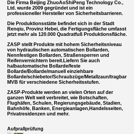
Die Firma Beijing ZhuoAoShiPeng Technology Co.,
Ltd. wurde 2009 gegründet und ist ein
professioneller Hersteller von Sicherheitsbarrieren.
Die Produktionsstätte befindet sich in der Stadt
Renqiu, Provinz Hebei, die Fertigungsfläche umfasst
jetzt mehr als 120.000 Quadratfuß Produktionsfläche.
ZASP stellt Produkte mit hohem Sicherheitsniveau
von hydraulischen automatischen Bollarden,
Nennfestigen Bollarden, Straßensperren und
Reifenvernichtern bereit.Liefern Sie auch
halbautomatische Bollarde/feste
Bollarde/Bollarde/manuell einziehbare
Bollarde/schiebetor/Schraubzüge/Metallzaun/tragbare
MVB für verschiedene Sicherheitsstufen.
ZASP-Produkte werden an vielen Orten auf der
ganzen Welt weit verbreitet, wie Botschaften,
Flughäfen, Schulen, Regierungsgebäude, Stadien,
Bahnhöfe, Banken, Energieanlagen,Handelsseiten,
Privatresidenzen und mehr.
Aufprallprüfung