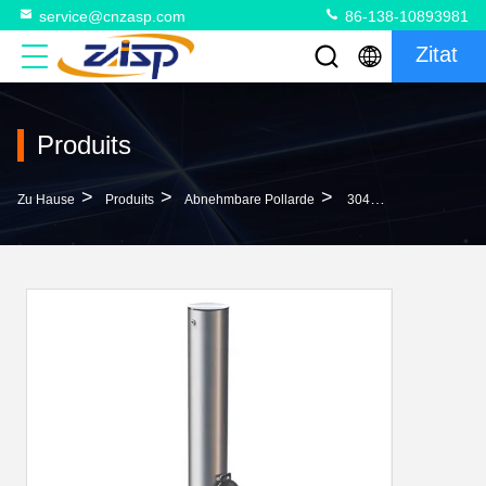
service@cnzasp.com
86-138-10893981
Zitat
Produits
>
>
>
Zu Hause
Produits
Abnehmbare Pollarde
304 316 Abnehmbare Pollarden Aus Edelstahl Für Auffahrten Abnehmbare Pollarden