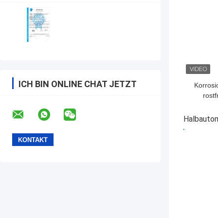
ICH BIN ONLINE CHAT JETZT
Korrosi
rost
Halbautom
BESTPRE