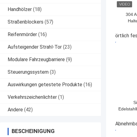
Handhölzer
(18)
304 A
Halt
Straßenblockers
(57)
Au
Fernbe
Reifenmörder
(16)
örtlich fe
Auf
BESTPRE
Aufsteigender Strahl-Tor
(23)
Modulare Fahrzeugbarriere
(9)
Steuerungssystem
(3)
Auswirkungen getestete Produkte
(16)
Verkehrszeichenlichter
(1)
S
Edelstahl
Andere
(42)
Korrosio
und op
Abnehmba
Fes
BESCHEINIGUNG
BESTPRE