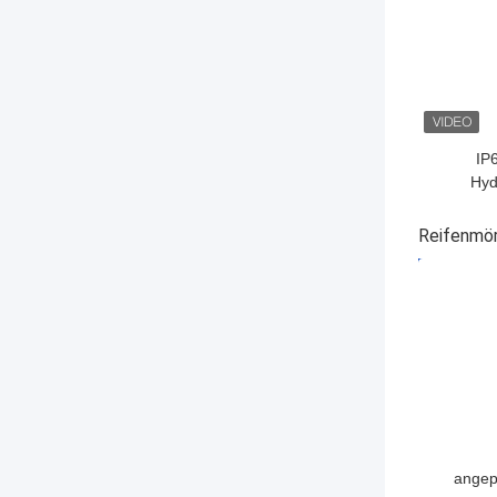
IP
Hyd
Stra
Reifenmö
BESTPRE
angep