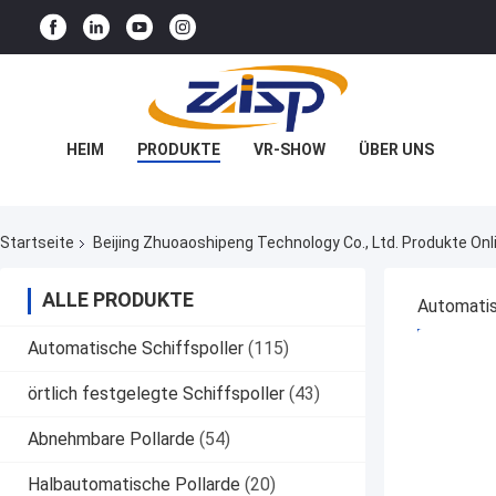
HEIM
PRODUKTE
VR-SHOW
ÜBER UNS
WERKSBESICHTIGUNG
QUALITÄTSKONTROLLE
Startseite
Beijing Zhuoaoshipeng Technology Co., Ltd. Produkte Onl
KONTAKT MIT UNS
NEUIGKEITEN
ALLE PRODUKTE
RECHTSSACHEN
Automatis
BESTPRE
Automatische Schiffspoller
(115)
örtlich festgelegte Schiffspoller
(43)
Abnehmbare Pollarde
(54)
Halbautomatische Pollarde
(20)