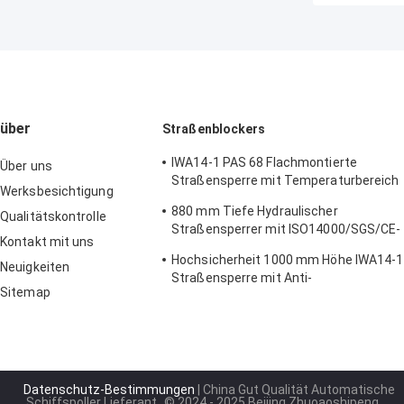
über
Straßenblockers
IWA14-1 PAS 68 Flachmontierte
Über uns
Straßensperre mit Temperaturbereich
Werksbesichtigung
von -35 °C bis 55 °C
880 mm Tiefe Hydraulischer
Qualitätskontrolle
Straßensperrer mit ISO14000/SGS/CE-
Kontakt mit uns
Zertifizierung
Hochsicherheit 1000 mm Höhe IWA14-1
Neuigkeiten
Straßensperre mit Anti-
Sitemap
Korrosionsbehandlung Wedge Barrier
System
Datenschutz-Bestimmungen
| China Gut Qualität Automatische
Schiffspoller Lieferant.
© 2024 - 2025 Beijing Zhuoaoshipeng