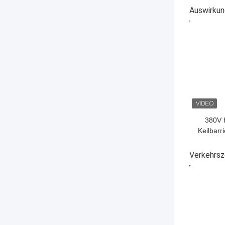
380V
Auswirkun
50/60Hz 
BESTPRE
380V 
Keilbarr
Verkehrsz
BESTPRE