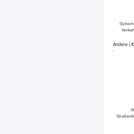
Sicherh
Verkeh
Verke
Andere
(4
BESTPRE
S
Straßenb
Kohlensto