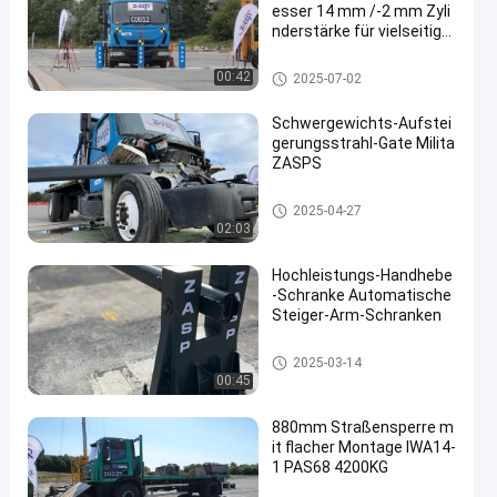
esser 14 mm /-2 mm Zyli
nderstärke für vielseitige
Sicherheitslösungen
Abnehmbare Pollarde
00:42
2025-07-02
Schwergewichts-Aufstei
gerungsstrahl-Gate Milita
ZASPS
Aufsteigender Strahl-Tor
2025-04-27
02:03
Hochleistungs-Handhebe
-Schranke Automatische
Steiger-Arm-Schranken
Aufsteigender Strahl-Tor
2025-03-14
00:45
880mm Straßensperre m
it flacher Montage IWA14-
1 PAS68 4200KG