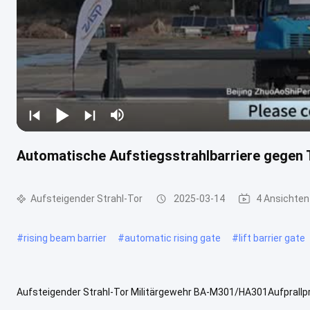
Automatische Aufstiegsstrahlbarriere gegen 
Aufsteigender Strahl-Tor
2025-03-14
4 Ansichten
#
rising beam barrier
#
automatic rising gate
#
lift barrier gate
Aufsteigender Strahl-Tor Militärgewehr BA-M301/HA301Aufprall
mit manueller Bedienung mit starkem Arm. ZASPneue Produktpalet