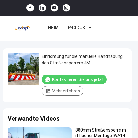
HEIM
PRODUKTE
VR-SHOW
ÜBER UNS
WERKSBESICHTIGUNG
Einrichtung für die manuelle Handhabung
Einrichtung
des Straßensperrers 4M
für
Durchschnittsbreite mit Vorderklapprock
QUALITÄTSKONTROLLE
die
Kontaktieren Sie uns jetzt
KONTAKT MIT UNS
manuelle
Mehr erfahren
Handhabung
NEUIGKEITEN
des
Straßensperrers
RECHTSSACHEN
Verwandte Videos
4M
Durchschnittsbreite
880mm Straßensperre m
mit
it flacher Montage IWA14-