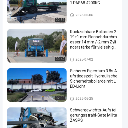
1 PAS68 4200KG
Vorderklapprock
Straßenblockers
Kontaktier
2025-08-06
00:36
2025-
20
Sie uns jetz
Straßenblockers
07-02
Ansichten
Teilen
Rückziehbare Bollarden 2
19±1 mm Flanschdurchm
#
esser 14 mm /-2 mm Zyli
nderstärke für vielseitige
road
Sicherheitslösungen
blocker
Abnehmbare Pollarde
00:42
2025-07-02
system
#
Sicheres Eigentum 3.8s A
mobile
ufstiegszeit Hydraulische
road
Sicherheitsbollarde mit L
ED-Licht
blocker
#
Automatische Schiffspoller
wedge
02:03
2025-06-25
barrier
Schwergewichts-Aufstei
system
gerungsstrahl-Gate Milita
ZASPS