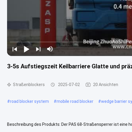
3-5s Aufstiegszeit Keilbarriere Glatte und p
Straßenblockers
2025-07-02
20 Ansichten
#
road blocker system
#
mobile road blocker
#
wedge barrier 
Beschreibung des Produkts: Der PAS 68-Straßensperrer ist eine h
Infrastrukturstellen gewährleistet.Das Produkt Road Blockers biete