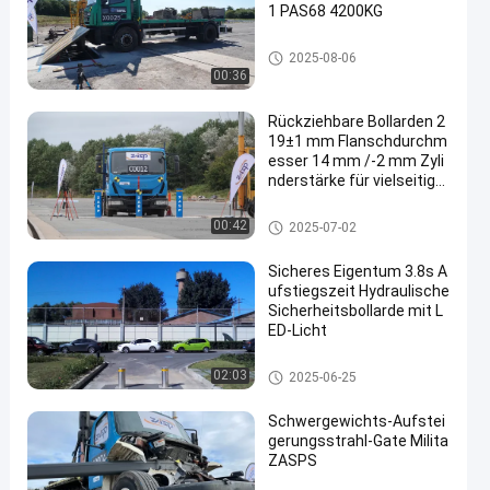
1 PAS68 4200KG
Straßenblockers
2025-08-06
00:36
Rückziehbare Bollarden 2
19±1 mm Flanschdurchm
esser 14 mm /-2 mm Zyli
nderstärke für vielseitige
Sicherheitslösungen
Abnehmbare Pollarde
00:42
2025-07-02
Sicheres Eigentum 3.8s A
ufstiegszeit Hydraulische
Sicherheitsbollarde mit L
ED-Licht
Automatische Schiffspoller
02:03
2025-06-25
Schwergewichts-Aufstei
gerungsstrahl-Gate Milita
ZASPS