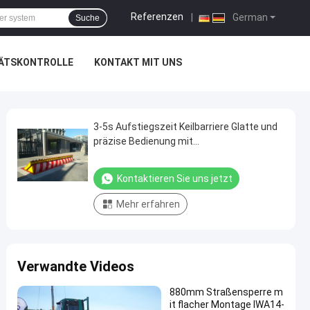
Referenzen
|
German
Suche
ÄTSKONTROLLE
KONTAKT MIT UNS
3-5s Aufstiegszeit Keilbarriere Glatte und
präzise Bedienung mit
Verbindungskontrollsystem
Kontaktieren Sie uns jetzt
Mehr erfahren
Verwandte Videos
880mm Straßensperre m
it flacher Montage IWA14-