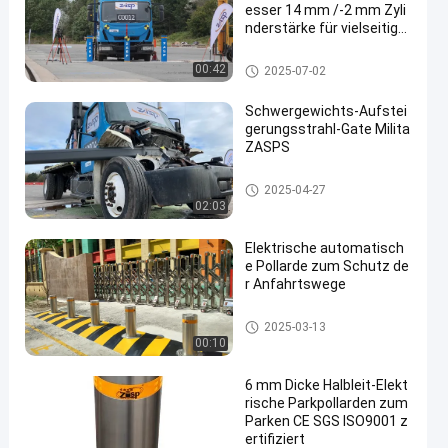
esser 14 mm /-2 mm Zyli
nderstärke für vielseitige
Sicherheitslösungen
Abnehmbare Pollarde
00:42
2025-07-02
Schwergewichts-Aufstei
gerungsstrahl-Gate Milita
ZASPS
Aufsteigender Strahl-Tor
2025-04-27
02:03
Elektrische automatisch
e Pollarde zum Schutz de
r Anfahrtswege
Automatische Schiffspoller
2025-03-13
00:10
6 mm Dicke Halbleit-Elekt
rische Parkpollarden zum
Parken CE SGS ISO9001 z
ertifiziert