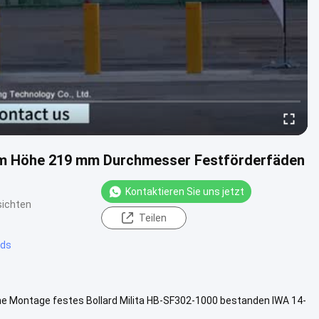
mm Höhe 219 mm Durchmesser Festförderfäden
Kontaktieren Sie uns jetzt
sichten
Teilen
rds
he Montage festes Bollard Milita HB-SF302-1000 bestanden IWA 14-
 Null.....
Weitere Informationen