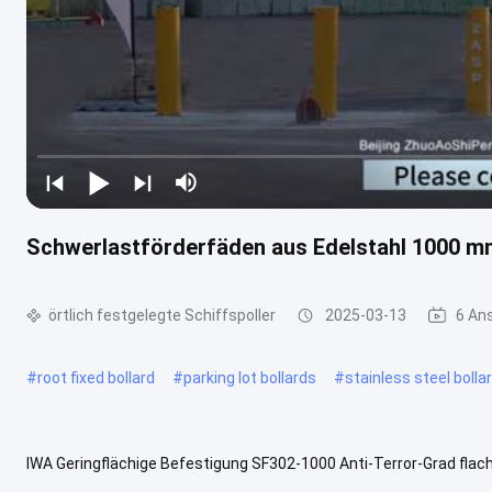
Schwerlastförderfäden aus Edelstahl 1000 
örtlich festgelegte Schiffspoller
2025-03-13
6 An
#
root fixed bollard
#
parking lot bollards
#
stainless steel bolla
IWA Geringflächige Befestigung SF302-1000 Anti-Terror-Grad flac
1 Crash-Test von 7200kg LKW Reisen mit 48 km / h Absturz bewertet,