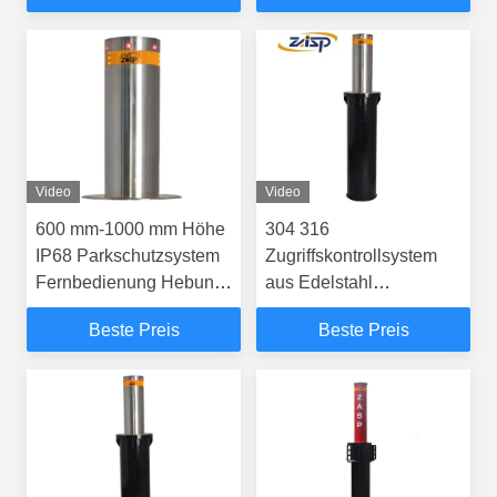
Video
Video
600 mm-1000 mm Höhe
304 316
IP68 Parkschutzsystem
Zugriffskontrollsystem
Fernbedienung Hebung
aus Edelstahl
Erhöhte Pollarden
automatisch einziehbare
Beste Preis
Beste Preis
Fahrbahnbollarde