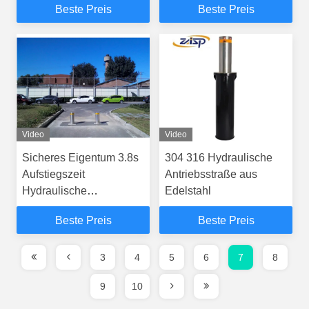
Beste Preis
Beste Preis
Heizungseinheit für die
Aufstiegszeit
leistungsfähigste
Fernbedienung
Video
Video
Sicheres Eigentum 3.8s
304 316 Hydraulische
Aufstiegszeit
Antriebsstraße aus
Hydraulische
Edelstahl
Sicherheitsbollarde mit
Beste Preis
Beste Preis
LED-Licht
3
4
5
6
7
8
9
10