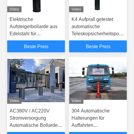
Video
Video
Elektrische
K4 Aufprall getestet
Aufsteigerbollarde aus
automatische
Edelstahl für
Teleskopsicherheitspolster
Verkehrssicherheit
Einzelpolster
Beste Preis
Beste Preis
219mm±2mm
Durchmesser
Video
Video
AC380V / AC220V
304 Automatische
Stromversorgung
Halterungen für
Automatische Bollarden
Auffahrten
Optionale
Fernbedienung 3.8s