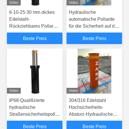
Video
Video
6-10-25-30 mm dickes
Hydraulische
Edelstahl-
automatische Pollarde
Rückziehbares Pollard
für die Sicherheit auf der
für schnelle
Straße
Beste Preis
Beste Preis
Verschiffungen
Video
Video
IP68-Qualifizierte
304/316 Edelstahl
hydraulische
Hochsicherheits-
Straßensicherheitspollarde
Absturz-Hydraulische
mit Fernbedienung und
Polster zum physischen
Beste Preis
Beste Preis
physikalischer Barriere
Schutz