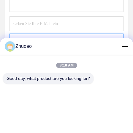
Schicken
Zhuoao
8:18 AM
Good day, what product are you looking for?
BEIJING ZHUOAOSHIPENG TECHNOLOGY
CO., LTD.
service@cnzasp.com
86-138-10893981