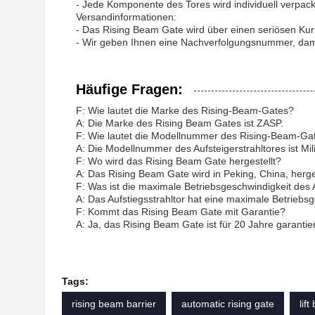
- Jede Komponente des Tores wird individuell verpackt
Versandinformationen:
- Das Rising Beam Gate wird über einen seriösen Kuri
- Wir geben Ihnen eine Nachverfolgungsnummer, dam
Häufige Fragen:
F: Wie lautet die Marke des Rising-Beam-Gates?
A: Die Marke des Rising Beam Gates ist ZASP.
F: Wie lautet die Modellnummer des Rising-Beam-Ga
A: Die Modellnummer des Aufsteigerstrahltores ist Mi
F: Wo wird das Rising Beam Gate hergestellt?
A: Das Rising Beam Gate wird in Peking, China, herges
F: Was ist die maximale Betriebsgeschwindigkeit des 
A: Das Aufstiegsstrahltor hat eine maximale Betrieb
F: Kommt das Rising Beam Gate mit Garantie?
A: Ja, das Rising Beam Gate ist für 20 Jahre garantier
Tags:
rising beam barrier
automatic rising gate
lift