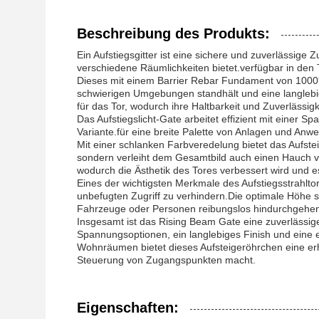
Beschreibung des Produkts:
Ein Aufstiegsgitter ist eine sichere und zuverlässige 
verschiedene Räumlichkeiten bietet.verfügbar in den
Dieses mit einem Barrier Rebar Fundament von 1000*5
schwierigen Umgebungen standhält und eine langlebige
für das Tor, wodurch ihre Haltbarkeit und Zuverlässig
Das Aufstiegslicht-Gate arbeitet effizient mit einer 
Variante.für eine breite Palette von Anlagen und An
Mit einer schlanken Farbveredelung bietet das Aufst
sondern verleiht dem Gesamtbild auch einen Hauch vo
wodurch die Ästhetik des Tores verbessert wird und e
Eines der wichtigsten Merkmale des Aufstiegsstrahlto
unbefugten Zugriff zu verhindern.Die optimale Höhe so
Fahrzeuge oder Personen reibungslos hindurchgehe
Insgesamt ist das Rising Beam Gate eine zuverlässige 
Spannungsoptionen, ein langlebiges Finish und eine 
Wohnräumen bietet dieses Aufsteigeröhrchen eine erh
Steuerung von Zugangspunkten macht.
Eigenschaften: