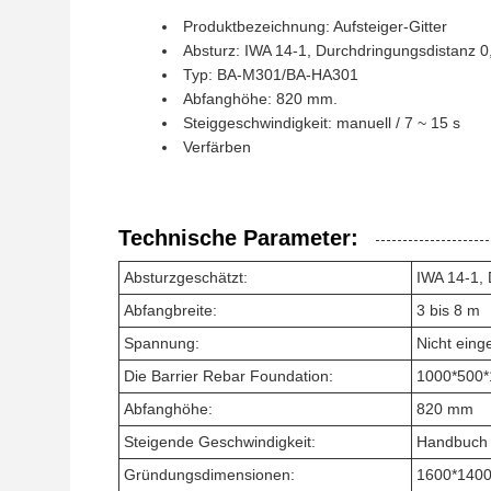
Produktbezeichnung: Aufsteiger-Gitter
Absturz: IWA 14-1, Durchdringungsdistanz 0
Typ: BA-M301/BA-HA301
Abfanghöhe: 820 mm.
Steiggeschwindigkeit: manuell / 7 ~ 15 s
Verfärben
Technische Parameter:
Absturzgeschätzt:
IWA 14-1, 
Abfangbreite:
3 bis 8 m
Spannung:
Nicht eing
Die Barrier Rebar Foundation:
1000*500
Abfanghöhe:
820 mm
Steigende Geschwindigkeit:
Handbuch 
Gründungsdimensionen:
1600*140