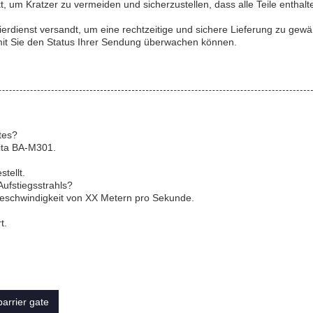
, um Kratzer zu vermeiden und sicherzustellen, dass alle Teile enthalt
erdienst versandt, um eine rechtzeitige und sichere Lieferung zu gewäh
it Sie den Status Ihrer Sendung überwachen können.
tes?
lita BA-M301.
tellt.
Aufstiegsstrahls?
sgeschwindigkeit von XX Metern pro Sekunde.
t.
 barrier gate