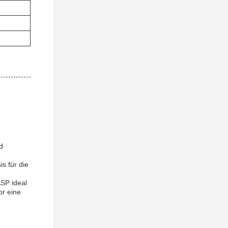
d
s für die
ASP ideal
or eine