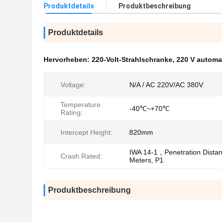
Produktdetails
Produktbeschreibung
Produktdetails
Hervorheben:
220-Volt-Strahlschranke
,
220 V automa
Voltage:
N/A / AC 220V/AC 380V
Temperature
-40℃~+70℃
Rating:
Intercept Height:
820mm
IWA 14-1，Penetration Distan
Crash Rated:
Meters, P1
Produktbeschreibung