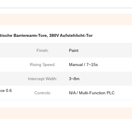
tische Barrierearm-Tore
,
380V Aufstehlicht-Tor
Finish:
Paint
Rising Speed:
Manual / 7~15s
Intercept Width:
3~8m
ce 0.6
Controls:
N/A / Multi-Function PLC