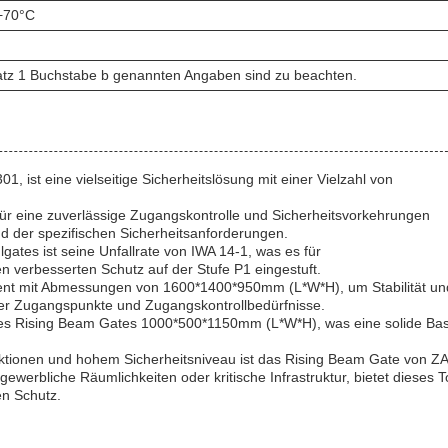
 +70°C
atz 1 Buchstabe b genannten Angaben sind zu beachten.
 ist eine vielseitige Sicherheitslösung mit einer Vielzahl von
ür eine zuverlässige Zugangskontrolle und Sicherheitsvorkehrungen
rund der spezifischen Sicherheitsanforderungen.
gates ist seine Unfallrate von IWA 14-1, was es für
en verbesserten Schutz auf der Stufe P1 eingestuft.
dament mit Abmessungen von 1600*1400*950mm (L*W*H), um Stabilität un
ner Zugangspunkte und Zugangskontrollbedürfnisse.
des Rising Beam Gates 1000*500*1150mm (L*W*H), was eine solide Basi
Funktionen und hohem Sicherheitsniveau ist das Rising Beam Gate von Z
ewerbliche Räumlichkeiten oder kritische Infrastruktur, bietet dieses T
n Schutz.