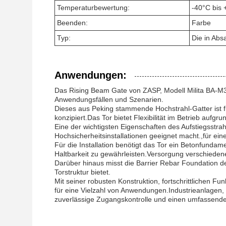
Temperaturbewertung:
-40°C bis
Beenden:
Farbe
Typ:
Die in Abs
Anwendungen:
Das Rising Beam Gate von ZASP, Modell Milita BA-M301,
Anwendungsfällen und Szenarien.
Dieses aus Peking stammende Hochstrahl-Gatter ist f
konzipiert.Das Tor bietet Flexibilität im Betrieb aufg
Eine der wichtigsten Eigenschaften des Aufstiegsstrahl
Hochsicherheitsinstallationen geeignet macht.,für ein
Für die Installation benötigt das Tor ein Betonfun
Haltbarkeit zu gewährleisten.Versorgung verschiede
Darüber hinaus misst die Barrier Rebar Foundation 
Torstruktur bietet.
Mit seiner robusten Konstruktion, fortschrittlichen 
für eine Vielzahl von Anwendungen.Industrieanlagen, g
zuverlässige Zugangskontrolle und einen umfassende