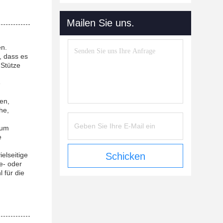
Mailen Sie uns.
en.
, dass es
 Stütze
e
en,
he,
 um
e
elseitige
Schicken
e- oder
 für die