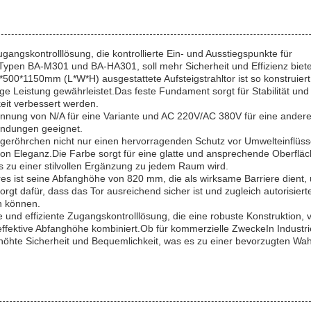
Zugangskontrolllösung, die kontrollierte Ein- und Ausstiegspunkte für
 Typen BA-M301 und BA-HA301, soll mehr Sicherheit und Effizienz biet
00*1150mm (L*W*H) ausgestattete Aufsteigstrahltor ist so konstruiert
 Leistung gewährleistet.Das feste Fundament sorgt für Stabilität und
keit verbessert werden.
Spannung von N/A für eine Variante und AC 220V/AC 380V für eine ander
wendungen geeignet.
eigeröhrchen nicht nur einen hervorragenden Schutz vor Umwelteinflüss
n Eleganz.Die Farbe sorgt für eine glatte und ansprechende Oberfläc
s zu einer stilvollen Ergänzung zu jedem Raum wird.
res ist seine Abfanghöhe von 820 mm, die als wirksame Barriere dient,
rgt dafür, dass das Tor ausreichend sicher ist und zugleich autorisiert
n können.
und effiziente Zugangskontrolllösung, die eine robuste Konstruktion, vi
effektive Abfanghöhe kombiniert.Ob für kommerzielle ZweckeIn Industri
öhte Sicherheit und Bequemlichkeit, was es zu einer bevorzugten Wahl