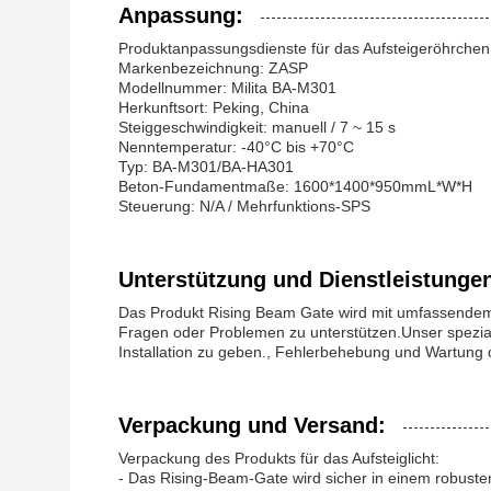
Anpassung:
Produktanpassungsdienste für das Aufsteigeröhrchen
Markenbezeichnung: ZASP
Modellnummer: Milita BA-M301
Herkunftsort: Peking, China
Steiggeschwindigkeit: manuell / 7 ~ 15 s
Nenntemperatur: -40°C bis +70°C
Typ: BA-M301/BA-HA301
Beton-Fundamentmaße: 1600*1400*950mmL*W*H
Steuerung: N/A / Mehrfunktions-SPS
Unterstützung und Dienstleistunge
Das Produkt Rising Beam Gate wird mit umfassendem 
Fragen oder Problemen zu unterstützen.Unser spezial
Installation zu geben., Fehlerbehebung und Wartung
Verpackung und Versand:
Verpackung des Produkts für das Aufsteiglicht:
- Das Rising-Beam-Gate wird sicher in einem robust