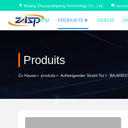
Beijing Zhuoaoshipeng Technology Co., Ltd.
servi
HEIM
PRODUKTE
VIDEOS
V
Produits
Zu Hause
>
produits
>
Aufsteigender Strahl-Tor
>
BA-M301/B