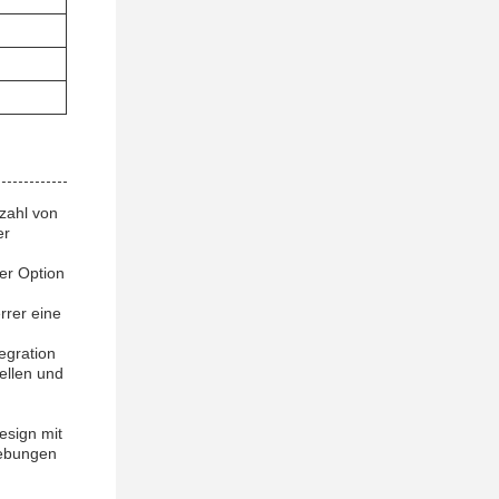
zahl von
er
er Option
rrer eine
egration
ellen und
esign mit
gebungen