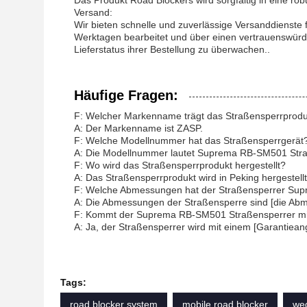
Das Produkt Road Blockers wird sorgfältig in eine ro
Versand:
Wir bieten schnelle und zuverlässige Versanddienste
Werktagen bearbeitet und über einen vertrauenswürd
Lieferstatus ihrer Bestellung zu überwachen..
Häufige Fragen:
F: Welcher Markenname trägt das Straßensperrprod
A: Der Markenname ist ZASP.
F: Welche Modellnummer hat das Straßensperrgerät
A: Die Modellnummer lautet Suprema RB-SM501 Str
F: Wo wird das Straßensperrprodukt hergestellt?
A: Das Straßensperrprodukt wird in Peking hergestellt
F: Welche Abmessungen hat der Straßensperrer S
A: Die Abmessungen der Straßensperre sind [die Abm
F: Kommt der Suprema RB-SM501 Straßensperrer mi
A: Ja, der Straßensperrer wird mit einem [Garantiean
Tags:
road blocker system
mobile road blocker
wed