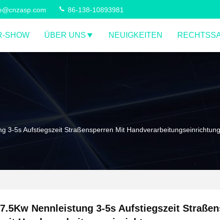
ce@cnzasp.com
86-138-10893981
R-SHOW
ÜBER UNS
NEUIGKEITEN
RECHTSS
g 3-5s Aufstiegszeit Straßensperren Mit Handverarbeitungseinrichtun
7.5Kw Nennleistung 3-5s Aufstiegszeit Straße