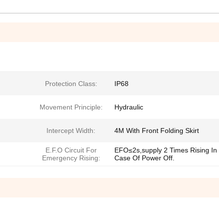
Protection Class:
IP68
Movement Principle:
Hydraulic
Intercept Width:
4M With Front Folding Skirt
E.F.O Circuit For
EFO≤2s,supply 2 Times Rising In
Emergency Rising:
Case Of Power Off.