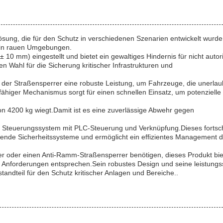
ösung, die für den Schutz in verschiedenen Szenarien entwickelt wurde
h in rauen Umgebungen.
0 mm) eingestellt und bietet ein gewaltiges Hindernis für nicht autori
n Wahl für die Sicherung kritischer Infrastrukturen und
t der Straßensperrer eine robuste Leistung, um Fahrzeuge, die unerlau
fähiger Mechanismus sorgt für einen schnellen Einsatz, um potenzielle
n 4200 kg wiegt.Damit ist es eine zuverlässige Abwehr gegen
 Steuerungssystem mit PLC-Steuerung und Verknüpfung.Dieses fortschr
ehende Sicherheitssysteme und ermöglicht ein effizientes Management d
rer oder einen Anti-Ramm-Straßensperrer benötigen, dieses Produkt bie
hen Anforderungen entsprechen.Sein robustes Design und seine leistungs
ndteil für den Schutz kritischer Anlagen und Bereiche..