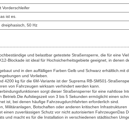
 Vorderschleifer
das ist es.
 dreiphasisch, 50 Hz
beständige und belastbar getestete Straßensperre, die für eine Viel
12-Blockade ist ideal für Hochsicherheitsgebiete geeignet, in denen d
gebaut und in den auffälligen Farben Gelb und Schwarz erhältlich.mit d
Umgebungen und Vorlieben.
und 4200 kg für die 6M-Variante ist der Suprema RB-SM501-Straßenspe
fahren von Fahrzeugen wirksam verhindert werden kann.
bindungsfunktionen sorgt dieser Straßensperrer für eine nahtlose Int
n Betrieb.Die Aufstiegszeit von 3 bis 5 Sekunden ermöglicht einen schn
net ist, bei denen häufige Fahrzeugdurchfahrten erforderlich sind.
 Militäranlagen, Botschaften oder anderen kritischen Infrastrukturen
 einen zuverlässigen Schutz vor nicht autorisierten FahrzeugenDas D
räts und macht es für die Installation in verschiedenen städtischen Um