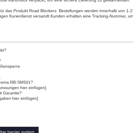
buste Kartonbox verpackt, um eine sichere Lieferung zu gewährleisten.
 für das Produkt Road Blockers. Bestellungen werden innerhalb von 1-2
igen Kurierdienst versandt.Kunden erhalten eine Tracking-Nummer, u
ukt?
?
aßensperre.
.
uprema RB-SM501?
essungen hier einfügen].
t Garantie?
gaben hier einfügen].
ge barrier system