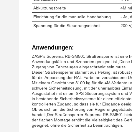
Abkürzungsbreite
4M mit
Einrichtung für die manuelle Handhabung
- Ja, 
Spannung für die Steuerungseinheit
200 V,
Anwendungen:
ZASP's Suprema RB-SM501 Straßensperre ist eine hoch
Anwendungsfällen und Szenarien geeignet ist.,Diese K
Zugang von Fahrzeugen eingeschränkt sein muss.
Dieser Straßensperrer stammt aus Peking, ist robust 
für die Anpassung der RAL-Farbe an verschiedene 
Mit einem Gewicht von 3100 kg für die 4M-Variante 
schwere Sicherheitslösung, mit der unerlaubtes Ein
Ausgestattet mit einem SPS-Steuerungssystem und Ver
in bestehende Sicherheitssysteme für einen effiziente
kontrollierten Zugang, so dass sie für Eingänge geeig
Ob es sich um die Sicherung von Regierungsgebäuden,
handelt,Der Straßensperrer Suprema RB-SM501 bietet
der flachen Montage erhöht die Vielseitigkeit des Ge
geeignet, ohne die Sicherheit zu beeinträchtigen.