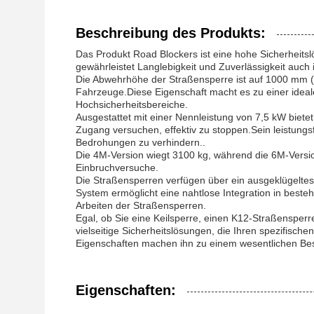
Beschreibung des Produkts:
Das Produkt Road Blockers ist eine hohe Sicherheitsl
gewährleistet Langlebigkeit und Zuverlässigkeit auc
Die Abwehrhöhe der Straßensperre ist auf 1000 mm (± 1
Fahrzeuge.Diese Eigenschaft macht es zu einer ideale
Hochsicherheitsbereiche.
Ausgestattet mit einer Nennleistung von 7,5 kW biete
Zugang versuchen, effektiv zu stoppen.Sein leistungs
Bedrohungen zu verhindern..
Die 4M-Version wiegt 3100 kg, während die 6M-Versio
Einbruchversuche.
Die Straßensperren verfügen über ein ausgeklügeltes
System ermöglicht eine nahtlose Integration in best
Arbeiten der Straßensperren.
Egal, ob Sie eine Keilsperre, einen K12-Straßensper
vielseitige Sicherheitslösungen, die Ihren spezifisc
Eigenschaften machen ihn zu einem wesentlichen Besta
Eigenschaften: