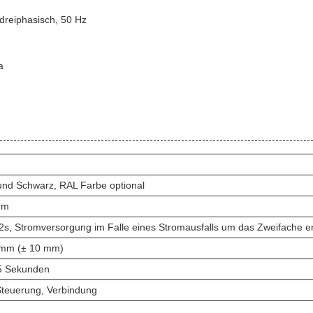
dreiphasisch, 50 Hz
a
und Schwarz, RAL Farbe optional
mm
s, Stromversorgung im Falle eines Stromausfalls um das Zweifache e
mm (± 10 mm)
 5 Sekunden
teuerung, Verbindung