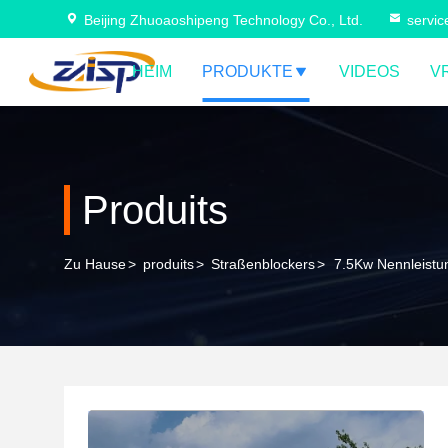
Beijing Zhuoaoshipeng Technology Co., Ltd.
servi
HEIM
PRODUKTE
VIDEOS
V
Produits
Zu Hause
>
produits
>
Straßenblockers
>
7.5Kw Nennleistun