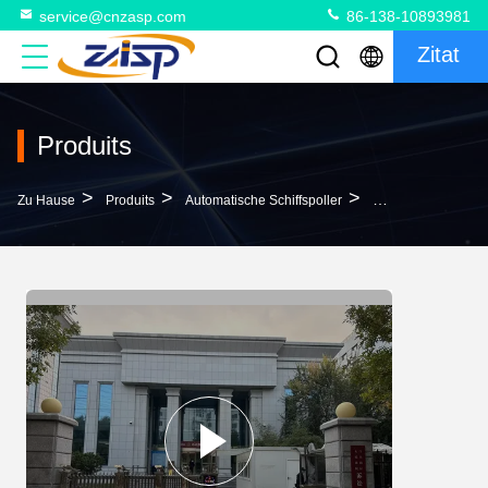
service@cnzasp.com
86-138-10893981
Zitat
Produits
>
>
>
Zu Hause
Produits
Automatische Schiffspoller
304 316 Automatis