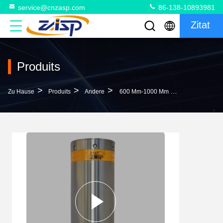
service@cnzasp.com
86-138-10893981
Zitat
Produits
>
>
>
Zu Hause
Produits
Andere
600 Mm-1000 Mm Höhe Umfang Schutzmetall Bollard Post Schwerlastsicherheitsbollard