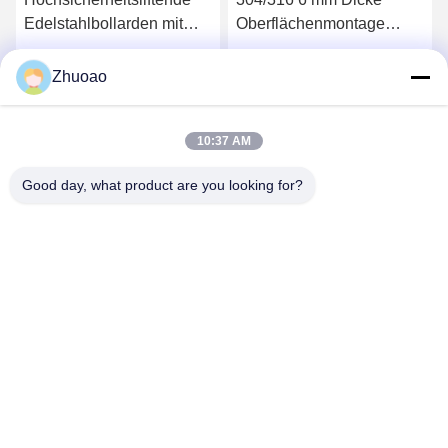
Edelstahlbollarden mit
Oberflächenmontage
CE-Zertifizierung
Pollarden Automatisches
Pollardsystem
Beste Preis
Beste Preis
Zhuoao
10:37 AM
Good day, what product are you looking for?
BEIJING ZHUOAOSHIPENG TECHNOLOGY
CO., LTD.
service@cnzasp.com
86-138-10893981
Raum 2005, Etage 20, Gebäude A, Shagnlian Building, Nr. 4,
Fufeng Road, Peking, China