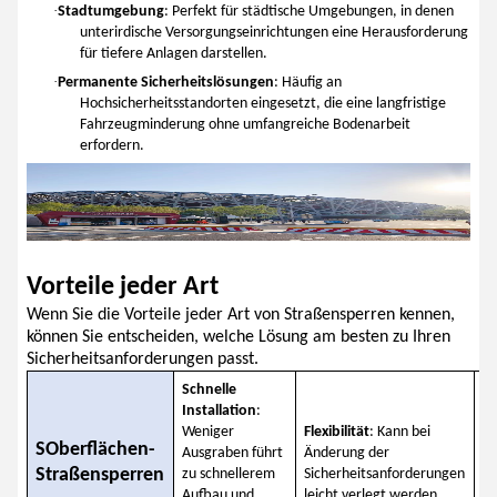
·
Stadtumgebung
: Perfekt für städtische Umgebungen, in denen
unterirdische Versorgungseinrichtungen eine Herausforderung
für tiefere Anlagen darstellen.
·
Permanente Sicherheitslösungen
: Häufig an
Hochsicherheitsstandorten eingesetzt, die eine langfristige
Fahrzeugminderung ohne umfangreiche Bodenarbeit
erfordern.
Vorteile jeder Art
Wenn Sie die Vorteile jeder Art von Straßensperren kennen,
können Sie entscheiden, welche Lösung am besten zu Ihren
Sicherheitsanforderungen passt.
Schnelle
Installation
:
So
Weniger
Flexibilität
: Kann bei
Si
S
Oberflächen-
Ausgraben führt
Änderung der
Si
Straßensperren
zu schnellerem
Sicherheitsanforderungen
Un
Aufbau und
leicht verlegt werden.