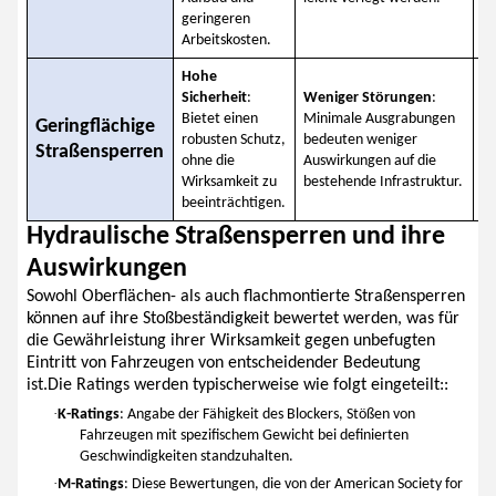
ve
geringeren
Arbeitskosten.
Hohe
Ei
Sicherheit
:
Weniger Störungen
:
L
Bietet einen
Minimale Ausgrabungen
Geringflächige
da
robusten Schutz,
bedeuten weniger
S
Straßensperren
ohne die
Auswirkungen auf die
mi
Wirksamkeit zu
bestehende Infrastruktur.
Ha
beeinträchtigen.
Hydraulische Straßensperren und ihre
Auswirkungen
Sowohl Oberflächen- als auch flachmontierte Straßensperren
können auf ihre Stoßbeständigkeit bewertet werden, was für
die Gewährleistung ihrer Wirksamkeit gegen unbefugten
Eintritt von Fahrzeugen von entscheidender Bedeutung
ist.Die Ratings werden typischerweise wie folgt eingeteilt::
·
K-Ratings
: Angabe der Fähigkeit des Blockers, Stößen von
Fahrzeugen mit spezifischem Gewicht bei definierten
Geschwindigkeiten standzuhalten.
·
M-Ratings
: Diese Bewertungen, die von der American Society for